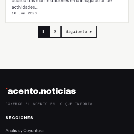
público tras manifestaciones en la inauguración de
actividades…
16 Jun 2026
1
2
Siguiente »
´
acento.noticias
PONEMOS EL ACENTO EN LO QUE IMPORTA
SECCIONES
Análisis y Coyuntura