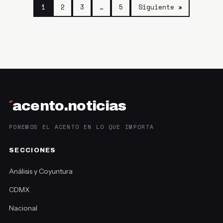
1
2
3
…
5
Siguiente »
´
acento.noticias
PONEMOS EL ACENTO EN LO QUE IMPORTA
SECCIONES
Análisis y Coyuntura
CDMX
Nacional