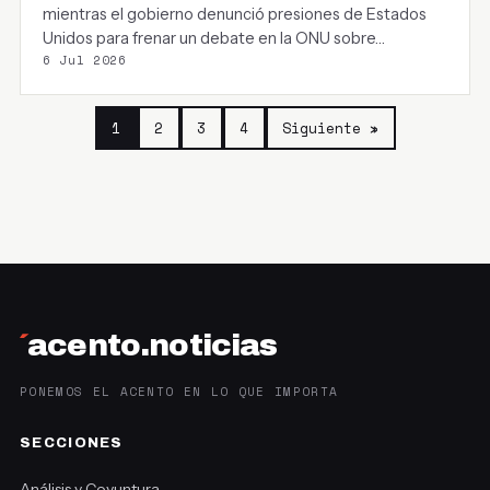
mientras el gobierno denunció presiones de Estados
Unidos para frenar un debate en la ONU sobre…
6 Jul 2026
1
2
3
4
Siguiente »
´
acento.noticias
PONEMOS EL ACENTO EN LO QUE IMPORTA
SECCIONES
Análisis y Coyuntura