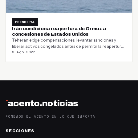
PRINCIPAL
Irán condiciona reapertura de Ormuz a
concesiones de Estados Unidos
Teherán exige compensaciones, levantar sanciones y
liberar activos congelados antes de permitir la reapertura
9 Ago 2026
del estrecho…
´
acento.noticias
PONEMOS EL ACENTO EN LO QUE IMPORTA
SECCIONES