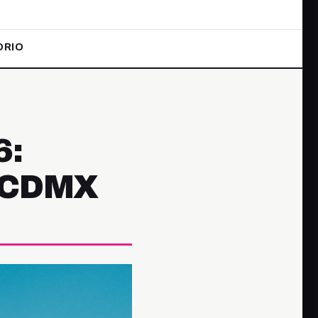
ORIO
6:
n CDMX