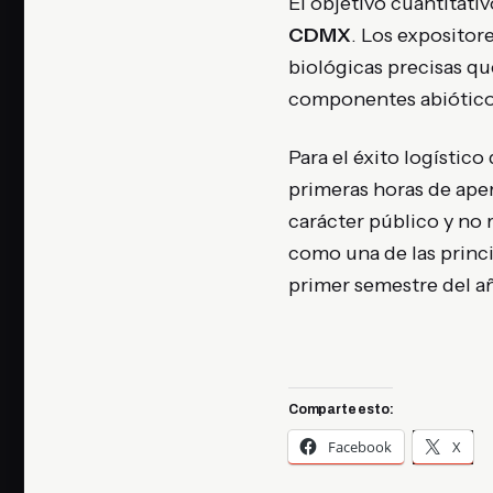
El objetivo cuantitati
CDMX
. Los expositor
biológicas precisas qu
componentes abióticos
Para el éxito logístico
primeras horas de aper
carácter público y no 
como una de las princ
primer semestre del a
Comparte esto:
Facebook
X