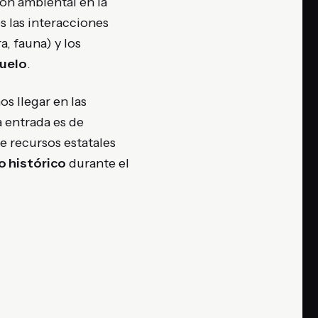
ión ambiental en la
s las interacciones
, fauna) y los
suelo
.
os llegar en las
a entrada es de
e recursos estatales
o histórico
durante el