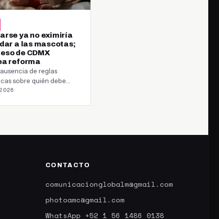
arse ya no eximiría
idar a las mascotas;
eso de CDMX
ea reforma
 ausencia de reglas
icas sobre quién debe
2026
los gastos de
ación, atención
aria…
CONTACTO
comunicacionglobalm@gmail.com
photoamc@gmail.com
WhatsApp +52 1 56 1486 0138