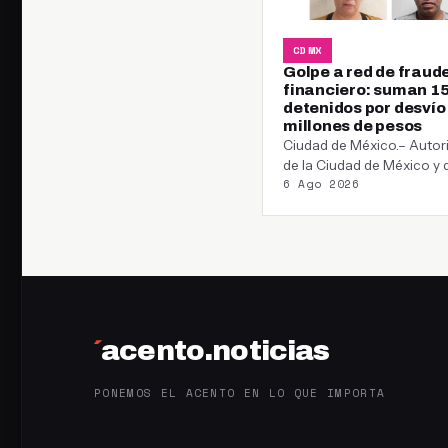
CDMX
Golpe a red de fraud
financiero: suman 1
detenidos por desvío
millones de pesos
Ciudad de México.– Autor
de la Ciudad de México y 
6 Ago 2026
Estado de México informa
´
acento.noticias
PONEMOS EL ACENTO EN LO QUE IMPORTA