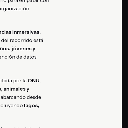
 año para empatar con
 organización
cias inmersivas,
o del recorrido está
iños, jóvenes y
ención de datos
ictada por la
ONU
,
, animales y
 abarcando desde
 incluyendo
lagos,