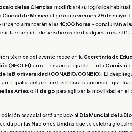
ócalo de las Ciencias
modificará su logística habitual 
a
Ciudad de México
el próximo
viernes 29 de mayo
. 
o urbano arrancarán a las
10:00 horas
y concluirán a l
 ininterrumpido de
seis horas
de divulgación científica
ión técnica del evento recae en la
Secretaría de Educ
ión (SECTEI)
en operación conjunta con la
Comisión N
de la Biodiversidad (CONABIO/CONBIO)
. El desplie
principales del parque histórico, requiriendo que los a
Bellas Artes
o
Hidalgo
para agilizar la movilidad en e
a edición especial está anclado al
Día Mundial de la Bi
ecida por las
Naciones Unidas
que se celebra global