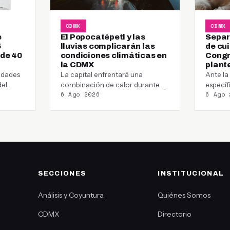
CDMX
CDMX
e
El Popocatépetl y las
Separ
5
lluvias complicarán las
de cu
 de 40
condiciones climáticas en
Congr
la CDMX
plant
idades
La capital enfrentará una
Ante la
del
combinación de calor durante el
específ
6 Ago 2026
6 Ago 
ron la…
día y tormentas por la tarde,
asumir 
con…
aliment
veterin
SECCIONES
INSTITUCIONAL
Análisis y Coyuntura
Quiénes Somos
CDMX
Directorio