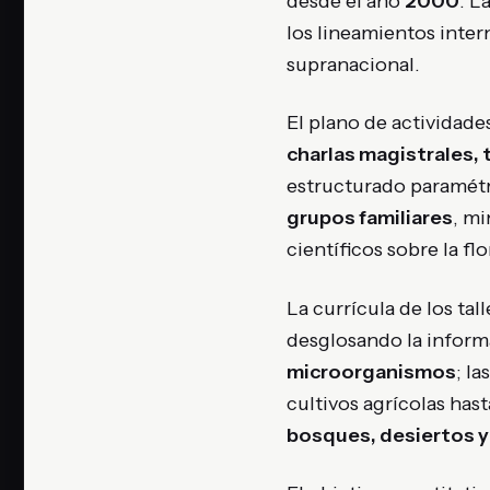
desde el año
2000
. L
los lineamientos inte
supranacional.
El plano de actividade
charlas magistrales, 
estructurado paramétr
grupos familiares
, m
científicos sobre la fl
La currícula de los tal
desglosando la informa
microorganismos
; la
cultivos agrícolas has
bosques, desiertos y