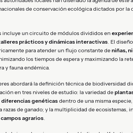
as autoridades locales han diseñado la agenda de este
rnacionales de conservación ecológica dictados por la
s incluye un circuito de módulos divididos en
experien
talleres prácticos y dinámicas interactivas
. El diseñ
icamente para atender un flujo constante de
niñas, n
inimizando los tiempos de espera y maximizando la ret
ora y fauna endémica.
leres abordará la definición técnica de biodiversidad d
ción en tres niveles de estudio: la variedad de
plantas
s
diferencias genéticas
dentro de una misma especie,
ta razas de ganado; y la multiplicidad de ecosistemas,
 campos agrarios
.