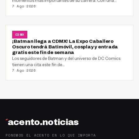
momentos más importantes de su carrera. Con una…
7 Ago 2026
CDMX
¡Batman llega a CDMX! La Expo Caballero
Oscuro tendrá Batimóvil, cosplay y entrada
gratis este fin de semana
Los seguidores de Batman y del universo de DC Comics
tienen una cita este fin de…
7 Ago 2026
´
acento.noticias
PONEMOS EL ACENTO EN LO QUE IMPORTA