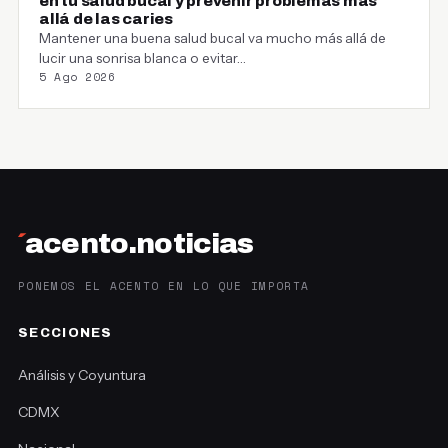
en tu salud bucal y prevenir problemas más
allá de las caries
Mantener una buena salud bucal va mucho más allá de
lucir una sonrisa blanca o evitar…
5 Ago 2026
´
acento.noticias
PONEMOS EL ACENTO EN LO QUE IMPORTA
SECCIONES
Análisis y Coyuntura
CDMX