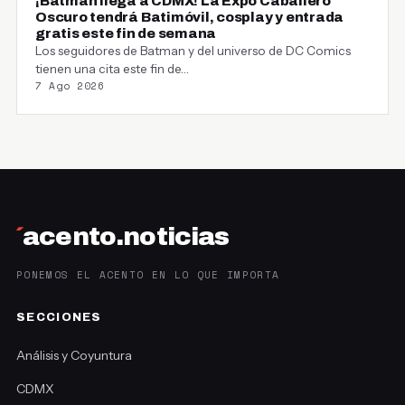
¡Batman llega a CDMX! La Expo Caballero
Oscuro tendrá Batimóvil, cosplay y entrada
gratis este fin de semana
Los seguidores de Batman y del universo de DC Comics
tienen una cita este fin de…
7 Ago 2026
´
acento.noticias
PONEMOS EL ACENTO EN LO QUE IMPORTA
SECCIONES
Análisis y Coyuntura
CDMX