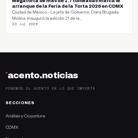
Megatorta de más de 1.7 toneladas marca el
arranque de la Feria de la Torta 2026 en CDMX
Ciudad de México.- La jefa de Gobierno, Clara Brugada
Molina, inauguró la edición 21 de la…
30 Jul 2026
´
acento.noticias
PONEMOS EL ACENTO EN LO QUE IMPORTA
SECCIONES
Análisis y Coyuntura
CDMX