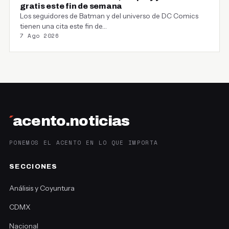
gratis este fin de semana
Los seguidores de Batman y del universo de DC Comics
tienen una cita este fin de…
7 Ago 2026
´
acento.noticias
PONEMOS EL ACENTO EN LO QUE IMPORTA
SECCIONES
Análisis y Coyuntura
CDMX
Nacional