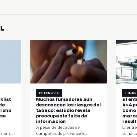
AL
PRINCIPAL
PRINC
klist
Muchos fumadores aún
El en
de
desconocen los riesgos del
4×4 p
Bruno
tabaco: estudio revela
como c
 se
preocupante falta de
marca
información
resul
A pesar de décadas de
El ent
almente
campañas de prevención,
se ha c