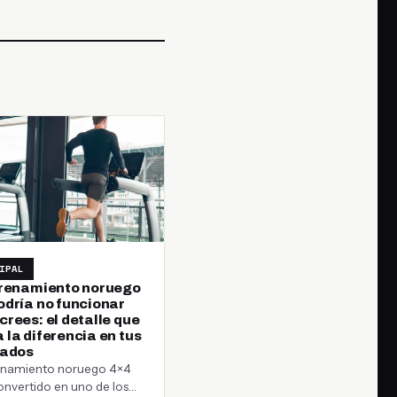
IPAL
trenamiento noruego
odría no funcionar
rees: el detalle que
 la diferencia en tus
tados
renamiento noruego 4×4
onvertido en uno de los