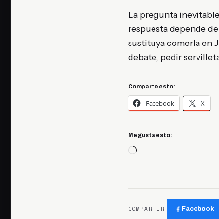
La pregunta inevitable
respuesta depende del b
sustituya comerla en Ja
debate, pedir servillet
Comparte esto:
Facebook
X
Me gusta esto:
Cargando...
COMPARTIR
Facebook