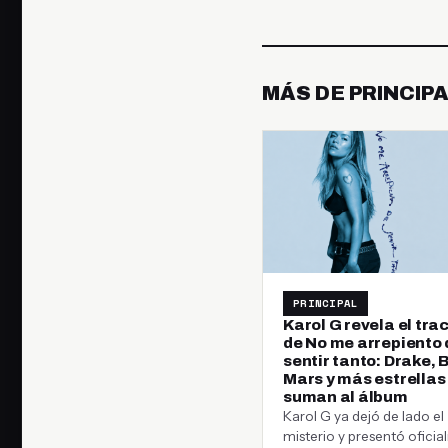
MÁS DE PRINCIP
PRINCIPAL
Karol G revela el trac
de No me arrepiento 
sentir tanto: Drake, 
Mars y más estrellas
suman al álbum
Karol G ya dejó de lado el
misterio y presentó ofici