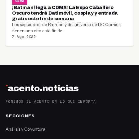
CDMX
¡Batman llega a CDMX! La Expo Caballero
Oscuro tendrá Batimóvil, cosplay y entrada
gratis este fin de semana
Los seguidores de Batman y del universo de DC Comics
tienen una cita este fin de…
7 Ago 2026
´
acento.noticias
PONEMOS EL ACENTO EN LO QUE IMPORTA
SECCIONES
Análisis y Coyuntura