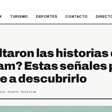
X
TURISMO
DEPORTES
CONTACTO
DIRECT
taron las historias
am? Estas señales
e a descubrirlo
ión Acento Noticias