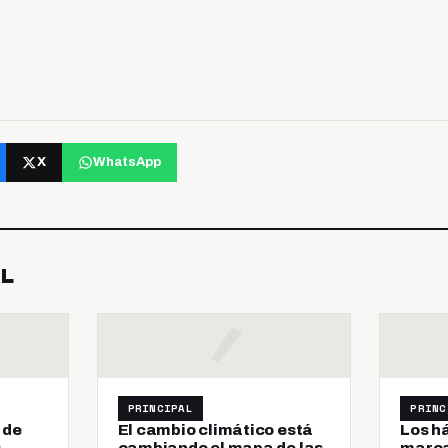
X
WhatsApp
AL
PRINCIPAL
PRINC
 de
El cambio climático está
Los h
s
cambiando el mapa de las
marcar