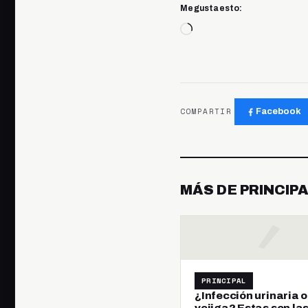
Me gusta esto:
Cargando...
COMPARTIR
Facebook
MÁS DE PRINCIP
PRINCIPAL
¿Infección urinaria o
vejiga? Estas son la