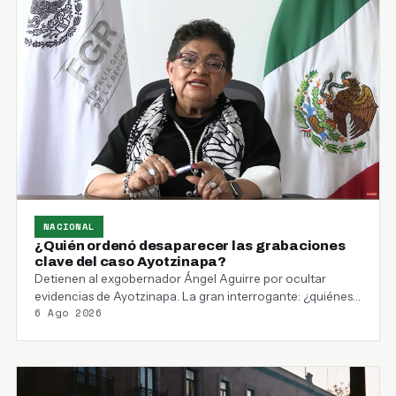
NACIONAL
¿Quién ordenó desaparecer las grabaciones
clave del caso Ayotzinapa?
Detienen al exgobernador Ángel Aguirre por ocultar
evidencias de Ayotzinapa. La gran interrogante: ¿quiénes
6 Ago 2026
más en…