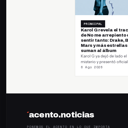
PRINCIPAL
Karol G revela el trac
de No me arrepiento 
sentir tanto: Drake, 
Mars y más estrellas
suman al álbum
Karol G ya dejó de lado el
misterio y presentó ofici
6 Ago 2026
el tracklist de su próximo
´
acento.noticias
PONEMOS EL ACENTO EN LO QUE IMPORTA