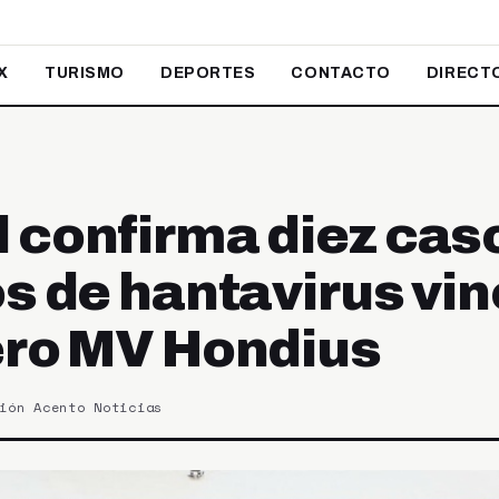
X
TURISMO
DEPORTES
CONTACTO
DIRECT
 confirma diez cas
os de hantavirus vi
ero MV Hondius
ión Acento Noticias