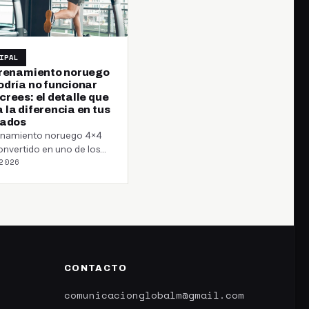
IPAL
trenamiento noruego
odría no funcionar
rees: el detalle que
 la diferencia en tus
tados
renamiento noruego 4×4
onvertido en uno de los
2026
s más populares entre
ores,…
CONTACTO
comunicacionglobalm@gmail.com