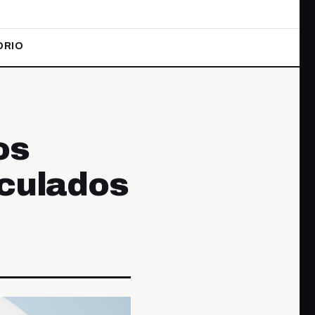
ORIO
os
nculados