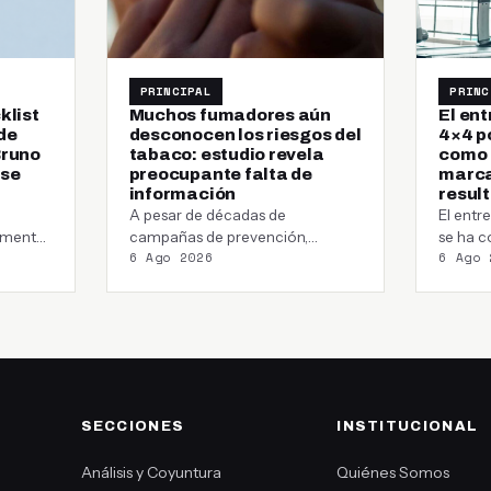
PRINCIPAL
PRINC
klist
Muchos fumadores aún
El en
de
desconocen los riesgos del
4×4 p
Bruno
tabaco: estudio revela
como c
 se
preocupante falta de
marca
información
resul
A pesar de décadas de
El ent
almente
campañas de prevención,
se ha c
6 Ago 2026
6 Ago 
…
millones de fumadores en el
método
mundo todavía desconocen…
corred
SECCIONES
INSTITUCIONAL
Análisis y Coyuntura
Quiénes Somos