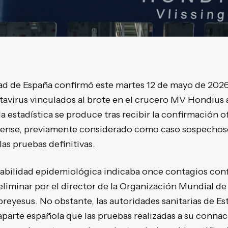
ad de España confirmó este martes 12 de mayo de 2026 q
tavirus vinculados al brote en el crucero MV Hondius 
la estadística se produce tras recibir la confirmación o
ense, previamente considerado como caso sospechoso
las pruebas definitivas.
tabilidad epidemiológica indicaba once contagios conf
liminar por el director de la Organización Mundial de
yesus. No obstante, las autoridades sanitarias de Es
aparte española que las pruebas realizadas a su conna