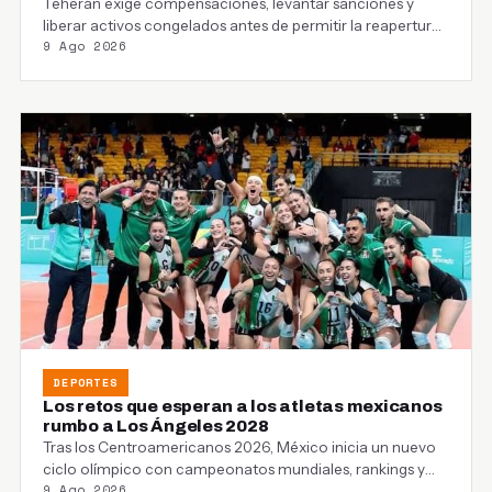
Teherán exige compensaciones, levantar sanciones y
liberar activos congelados antes de permitir la reapertura
9 Ago 2026
del estrecho…
DEPORTES
Los retos que esperan a los atletas mexicanos
rumbo a Los Ángeles 2028
Tras los Centroamericanos 2026, México inicia un nuevo
ciclo olímpico con campeonatos mundiales, rankings y
9 Ago 2026
procesos…