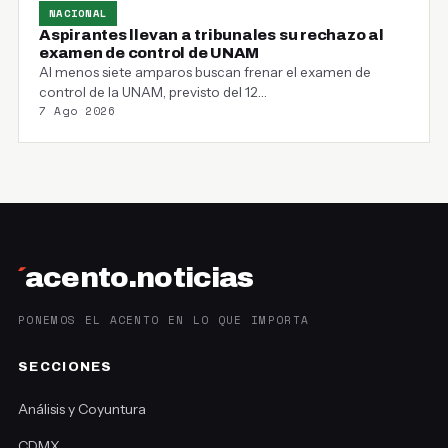
NACIONAL
Aspirantes llevan a tribunales su rechazo al
examen de control de UNAM
Al menos siete amparos buscan frenar el examen de
control de la UNAM, previsto del 12…
7 Ago 2026
´
acento.noticias
PONEMOS EL ACENTO EN LO QUE IMPORTA
SECCIONES
Análisis y Coyuntura
CDMX