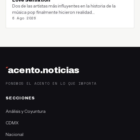
Dos de las artistas más influyentes en la historia de la
música pop finalmente hicieron realidad…
6 Ago 2026
´
acento.noticias
PONEMOS EL ACENTO EN LO QUE IMPORTA
SECCIONES
Análisis y Coyuntura
CDMX
Nacional