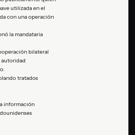
ave utilizada en el
ada con una operación
onó la mandataria
ooperación bilateral
a autoridad
o.
iolando tratados
.
la información
tadounidenses