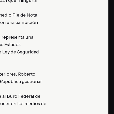
2024 que “ninguna
 medio Pie de Nota
e en una exhibición
, representa una
los Estados
la Ley de Seguridad
teriores, Roberto
a República gestionar
e al Buró Federal de
nocer en los medios de