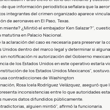
o de que información periodística señalara que la aeron
ntos integrantes del crimen organizado aparece vincul
ión de aeronaves en El Paso, Texas.
n miente? ¿Mintió el embajador Ken Salazar?”, cuesti
a matutina en Palacio Nacional.
a aclaración del caso es necesaria para preservar la c
s Unidos dentro del marco legal y determinar si algun
sin notificación ni autorización del Gobierno mexican
ncia de los Estados Unidos en este operativo estaría v
onstitución de los Estados Unidos Mexicanos”, sostuvo
usa contradicciones de Washington
rnación, Rosa Icela Rodríguez Velázquez, aseguró que 
presenta inconsistencias entre lo que autoridades es
os nuevos datos difundidos públicamente.
radictorias, alguien mintió”, afirmó la funcionaria.