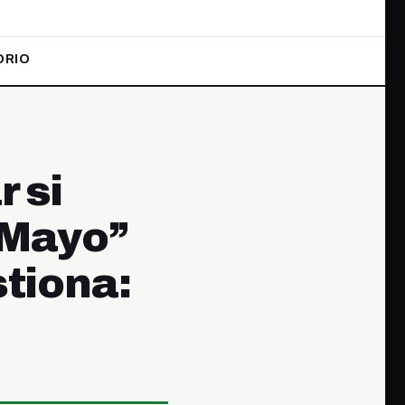
ORIO
r si
l Mayo”
tiona: