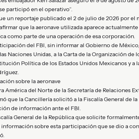
es embajador Ken Salazar aseguró el 9 de agosto de 
 participó en el operativo”.
e un reportaje publicado el 2 de julio de 2026 por el
l afirmar que la aeronave utilizada aparece actualment
fica como parte de una operación de esa corporación.
ticipación del FBI, sin informar al Gobierno de México
 las Naciones Unidas, a la Carta de la Organización de 
itución Política de los Estados Unidos Mexicanos y a 
dríguez.
mación sobre la aeronave
ara América del Norte de la Secretaría de Relaciones Ex
ó que la Cancillería solicitó a la Fiscalía General de l
ión de información ante el FBI.
calía General de la República que solicite formalment
 información sobre esta participación que se dio a co
ó.