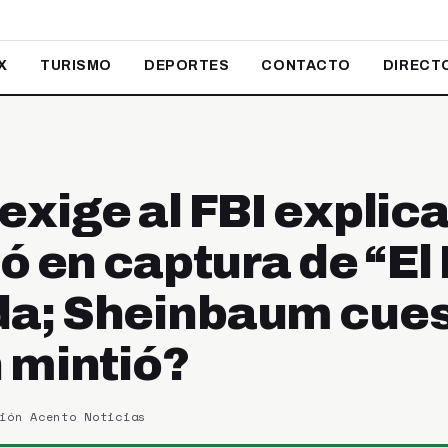
X
TURISMO
DEPORTES
CONTACTO
DIRECT
xige al FBI explica
pó en captura de “E
a; Sheinbaum cues
 mintió?
ión Acento Noticias