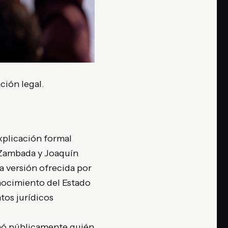
ción legal.
xplicación formal
” Zambada y Joaquín
a versión ofrecida por
nocimiento del Estado
tos jurídicos
onó públicamente quién