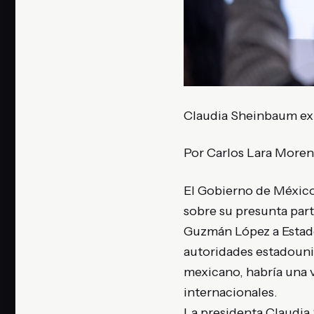
Claudia Sheinbaum exig
Por Carlos Lara More
El Gobierno de México 
sobre su presunta part
Guzmán López a Estados
autoridades estadouni
mexicano, habría una v
internacionales.
La presidenta Claudia