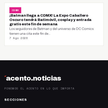
CDMX
¡Batman llega a CDMX! La Expo Caballero
Oscuro tendrá Batimóvil, cosplay y entrada
gratis este fin de semana
Los seguidores de Batman y del universo de DC Comics
tienen una cita este fin de…
7 Ago 2026
´
acento.noticias
PONEMOS EL ACENTO EN LO QUE IMPORTA
SECCIONES