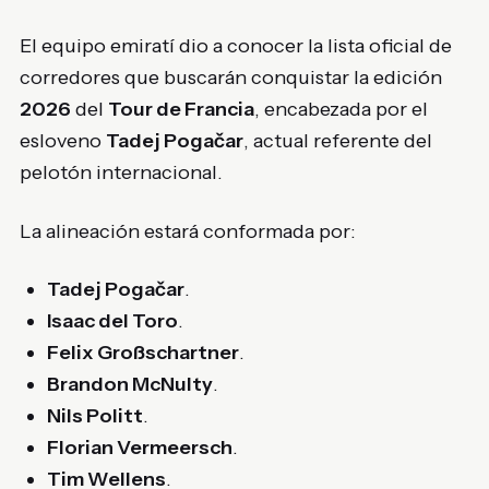
El equipo emiratí dio a conocer la lista oficial de
corredores que buscarán conquistar la edición
2026
del
Tour de Francia
, encabezada por el
esloveno
Tadej Pogačar
, actual referente del
pelotón internacional.
La alineación estará conformada por:
Tadej Pogačar
.
Isaac del Toro
.
Felix Großschartner
.
Brandon McNulty
.
Nils Politt
.
Florian Vermeersch
.
Tim Wellens
.