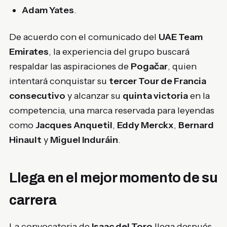
Adam Yates
.
De acuerdo con el comunicado del
UAE Team
Emirates
, la experiencia del grupo buscará
respaldar las aspiraciones de
Pogačar
, quien
intentará conquistar su
tercer Tour de Francia
consecutivo
y alcanzar su
quinta victoria
en la
competencia, una marca reservada para leyendas
como
Jacques Anquetil
,
Eddy Merckx
,
Bernard
Hinault
y
Miguel Induráin
.
Llega en el mejor momento de su
carrera
La convocatoria de
Isaac del Toro
llega después