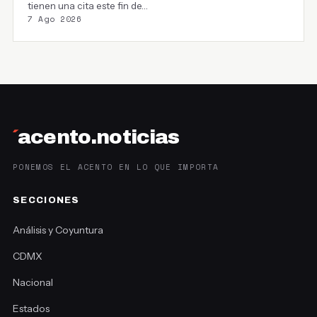
tienen una cita este fin de…
7 Ago 2026
´
acento.noticias
PONEMOS EL ACENTO EN LO QUE IMPORTA
SECCIONES
Análisis y Coyuntura
CDMX
Nacional
Estados