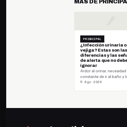
MÁS DE PRINCIP
PRINCIPAL
¿Infección urinaria o
vejiga? Estas son la
diferencias y las señ
de alerta que no deb
ignorar
Ardor al orinar, necesidad
constante de ir al baño y l
5 Ago 2026
sensación de no vaciar po