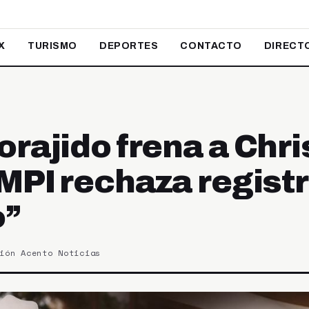
X
TURISMO
DEPORTES
CONTACTO
DIRECT
rajido frena a Chri
MPI rechaza registr
o”
ión Acento Noticias