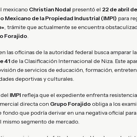
al mexicano
Christian Nodal
presentó el
22 de abril d
to Mexicano de la Propiedad Industrial (IMPI)
para re
o»
, trámite que actualmente se encuentra obstaculizad
o Forajido
.
en las oficinas de la autoridad federal busca amparar l
e 41
de la Clasificación Internacional de Niza. Este ap
visión de servicios de educación, formación, entreten
dades deportivas y culturales.
 del
IMPI
refleja que el expediente enfrenta resistencia
omercial directa con
Grupo Forajido
obliga a los exam
e fondo que podría derivar en una negativa oficial para
el mismo segmento de mercado.