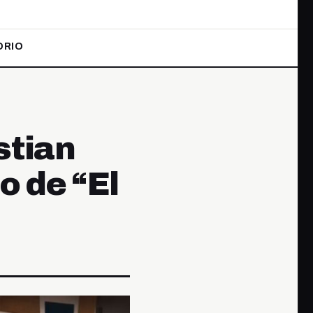
ORIO
stian
o de “El