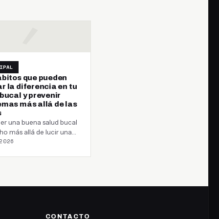
IPAL
ábitos que pueden
 la diferencia en tu
bucal y prevenir
emas más allá de las
s
er una buena salud bucal
o más allá de lucir una
2026
 blanca o evitar…
CONTACTO