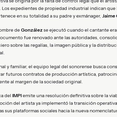
va se origina por la falta de control legal que el artis
. Los expedientes de propiedad industrial indican que
tenece en su totalidad a su padre y exmánager,
Jaime
 nombre de
González
se ejecutó cuando el cantante er
ocumento fue renovado ante las autoridades, consoli
iero sobre las regalías, la imagen pública y la distribuc
al.
al y familiar, el equipo legal del sonorense busca cons
rar futuros contratos de producción artística, patrocini
nte al margen de la sociedad original.
ca del
IMPI
emite una resolución definitiva sobre la via
ción del artista ya implementó la transición operativ
as sus plataformas sociales hacia la nueva nomenclatur