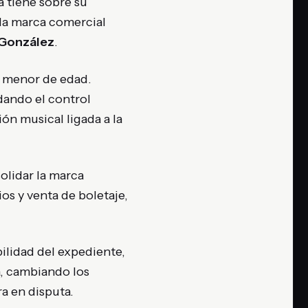
ta tiene sobre su
 la marca comercial
 González
.
a menor de edad.
dando el control
ión musical ligada a la
olidar la marca
os y venta de boletaje,
bilidad del expediente,
a, cambiando los
a en disputa.