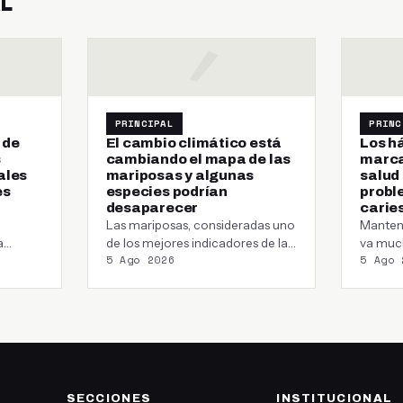
AL
PRINCIPAL
PRINC
 de
El cambio climático está
Los h
s
cambiando el mapa de las
marcar
ales
mariposas y algunas
salud 
es
especies podrían
probl
desaparecer
carie
Las mariposas, consideradas uno
Manten
a
de los mejores indicadores de la
va much
5 Ago 2026
5 Ago 
r…
salud de los ecosistemas, están
sonrisa
cambiando…
SECCIONES
INSTITUCIONAL