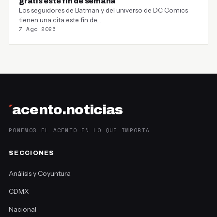
gratis este fin de semana
Los seguidores de Batman y del universo de DC Comics
tienen una cita este fin de…
7 Ago 2026
´
acento.noticias
PONEMOS EL ACENTO EN LO QUE IMPORTA
SECCIONES
Análisis y Coyuntura
CDMX
Nacional