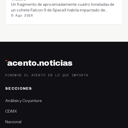
Un fragmento de aproximadamente cuatro toneladas de
un cohete Falcon 9 de SpaceX habría impactado de…
5 Ago 2026
´
acento.noticias
PONEMOS EL ACENTO EN LO QUE IMPORTA
SECCIONES
Análisis y Coyuntura
CDMX
Nacional