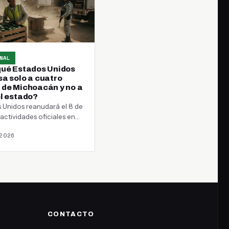
NAL
qué Estados Unidos
sa solo a cuatro
 de Michoacán y no a
el estado?
 Unidos reanudará el 8 de
actividades oficiales en
 zonas de Michoacán tras
2026
derlas…
CONTACTO