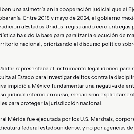
hiben una asimetría en la cooperación judicial que el Ej
beranía. Entre 2018 y mayo de 2024, el gobierno mex
radición a Estados Unidos, registrando cero entregas 
ística ha sido la base para paralizar la ejecución de 
ritorio nacional, priorizando el discurso político sobr
Militar representaba el instrumento legal idóneo para r
culta al Estado para investigar delitos contra la discipli
tiva impidió a México fundamentar una negativa de ent
eso judicial interno en curso, mecanismo explícitamen
es para proteger la jurisdicción nacional.
ral Mérida fue ejecutada por los U.S. Marshals, corpo
 judicatura federal estadounidense, y no por agencias d