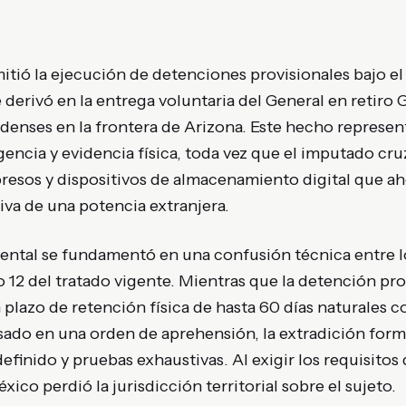
tió la ejecución de detenciones provisionales bajo el 
 derivó en la entrega voluntaria del General en retiro
denses en la frontera de Arizona. Este hecho represen
gencia y evidencia física, toda vez que el imputado cruz
resos y dispositivos de almacenamiento digital que a
siva de una potencia extranjera.
ntal se fundamentó en una confusión técnica entre lo
lo 12 del tratado vigente. Mientras que la detención pr
n plazo de retención física de hasta 60 días naturales 
ado en una orden de aprehensión, la extradición forma
definido y pruebas exhaustivas. Al exigir los requisito
xico perdió la jurisdicción territorial sobre el sujeto.