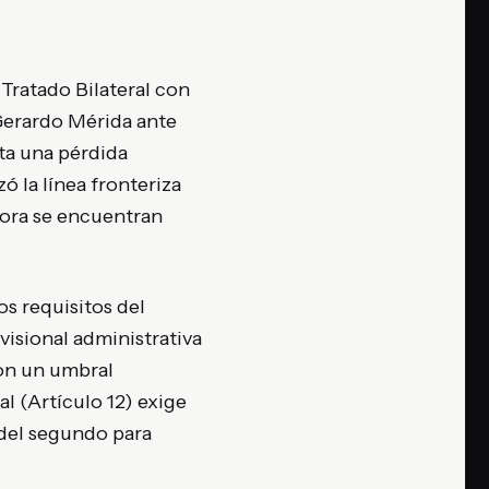
Tratado Bilateral con
 Gerardo Mérida ante
ta una pérdida
ó la línea fronteriza
hora se encuentran
s requisitos del
ovisional administrativa
con un umbral
l (Artículo 12) exige
s del segundo para