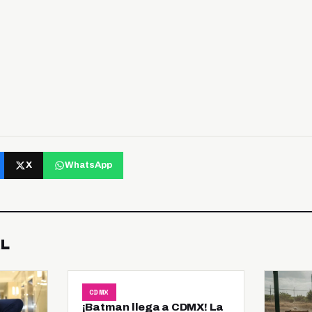
X
WhatsApp
AL
CDMX
¡Batman llega a CDMX! La