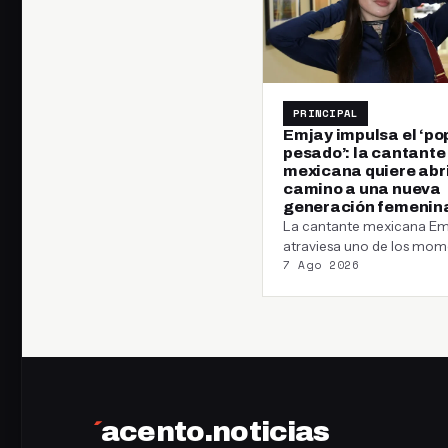
PRINCIPAL
Emjay impulsa el ‘po
pesado’: la cantante
mexicana quiere abr
camino a una nueva
generación femenin
La cantante mexicana Em
atraviesa uno de los mo
7 Ago 2026
más importantes de su car
Con una…
´
acento.noticias