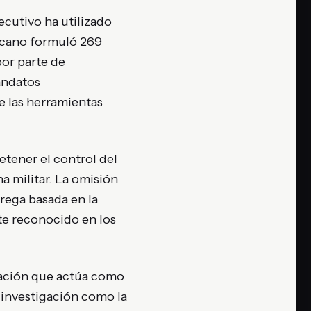
ecutivo ha utilizado
icano formuló 269
por parte de
mandatos
e las herramientas
etener el control del
na militar. La omisión
rega basada en la
te reconocido en los
ración que actúa como
e investigación como la