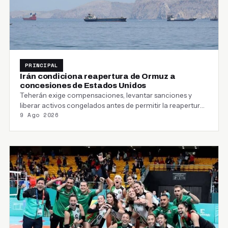
PRINCIPAL
Irán condiciona reapertura de Ormuz a
concesiones de Estados Unidos
Teherán exige compensaciones, levantar sanciones y
liberar activos congelados antes de permitir la reapertura
9 Ago 2026
del estrecho…