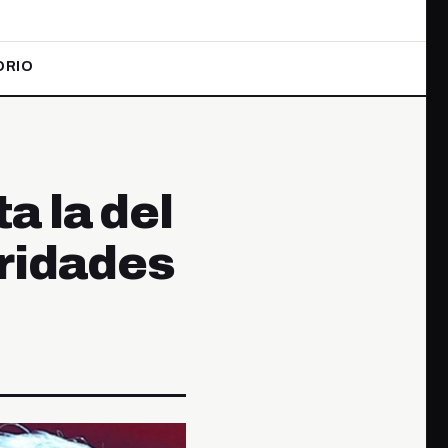
ORIO
a la del
oridades