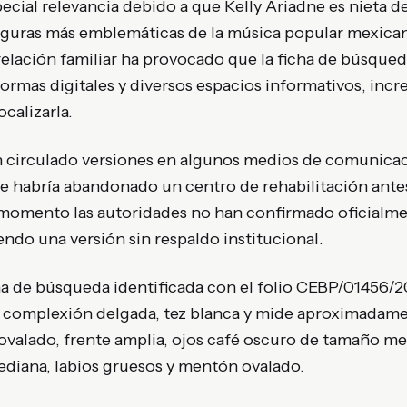
ecial relevancia debido a que Kelly Ariadne es nieta de
 figuras más emblemáticas de la música popular mexican
relación familiar ha provocado que la ficha de búsqued
ormas digitales y diversos espacios informativos, inc
ocalizarla.
an circulado versiones en algunos medios de comunica
e habría abandonado un centro de rehabilitación antes
 momento las autoridades no han confirmado oficialme
endo una versión sin respaldo institucional.
ha de búsqueda identificada con el folio CEBP/01456/2
e complexión delgada, tez blanca y mide aproximadame
 ovalado, frente amplia, ojos café oscuro de tamaño me
ediana, labios gruesos y mentón ovalado.