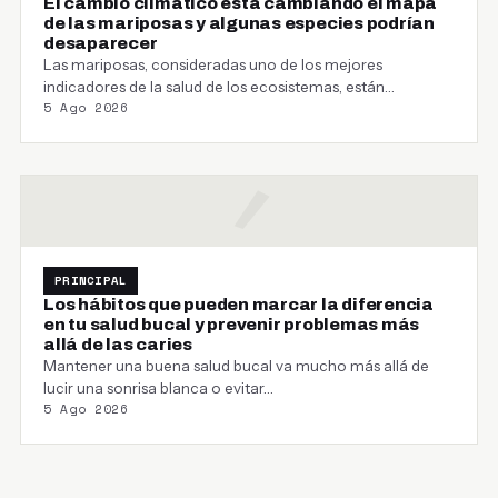
El cambio climático está cambiando el mapa
de las mariposas y algunas especies podrían
desaparecer
Las mariposas, consideradas uno de los mejores
indicadores de la salud de los ecosistemas, están
5 Ago 2026
cambiando…
PRINCIPAL
Los hábitos que pueden marcar la diferencia
en tu salud bucal y prevenir problemas más
allá de las caries
Mantener una buena salud bucal va mucho más allá de
lucir una sonrisa blanca o evitar…
5 Ago 2026