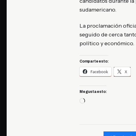
candidatos durante la 
sudamericano.
La proclamación oficia
seguido de cerca tant
político y económico.
Comparte esto:
Facebook
X
Me gusta esto:
Cargando...