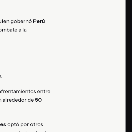
quien gobernó
Perú
ombate a la
.
.
nfrentamientos entre
on alrededor de
50
tes
optó por otros