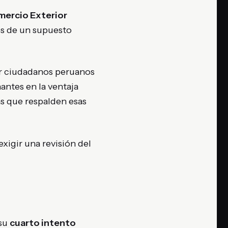
ercio Exterior
es de un supuesto
por ciudadanos peruanos
antes en la ventaja
s que respalden esas
exigir una revisión del
 su
cuarto intento