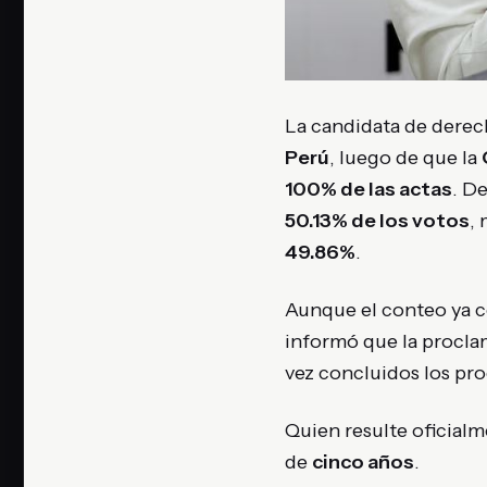
La candidata de dere
Perú
, luego de que la
100% de las actas
. De
50.13% de los votos
,
49.86%
.
Aunque el conteo ya co
informó que la proclam
vez concluidos los pro
Quien resulte oficialm
de
cinco años
.