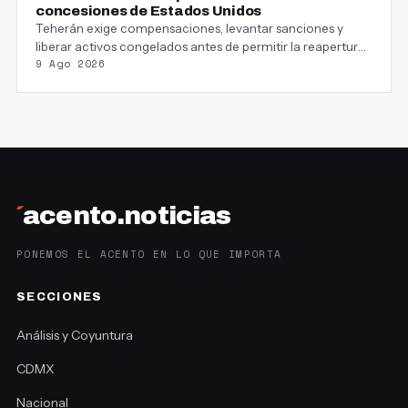
concesiones de Estados Unidos
Teherán exige compensaciones, levantar sanciones y
liberar activos congelados antes de permitir la reapertura
9 Ago 2026
del estrecho…
´
acento.noticias
PONEMOS EL ACENTO EN LO QUE IMPORTA
SECCIONES
Análisis y Coyuntura
CDMX
Nacional