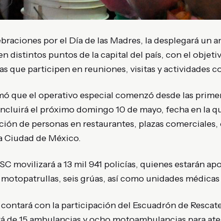
braciones por el Día de las Madres, la desplegará un 
en distintos puntos de la capital del país, con el objeti
ias que participen en reuniones, visitas y actividades
ó que el operativo especial comenzó desde las primer
oncluirá el próximo domingo 10 de mayo, fecha en la q
ión de personas en restaurantes, plazas comerciales,
la
Ciudad de México
.
SSC movilizará a 13 mil 941 policías, quienes estarán ap
0 motopatrullas, seis grúas, así como unidades médica
n contará con la participación del Escuadrón de Resca
á de 15 ambulancias y ocho motoambulancias para ate