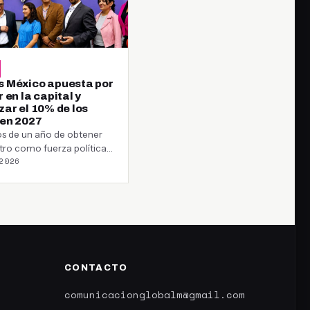
 México apuesta por
 en la capital y
zar el 10% de los
 en 2027
s de un año de obtener
stro como fuerza política
2026
Somos México fijó…
CONTACTO
comunicacionglobalm@gmail.com