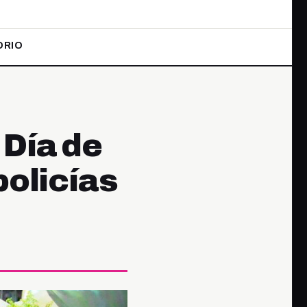
ORIO
 Día de
policías