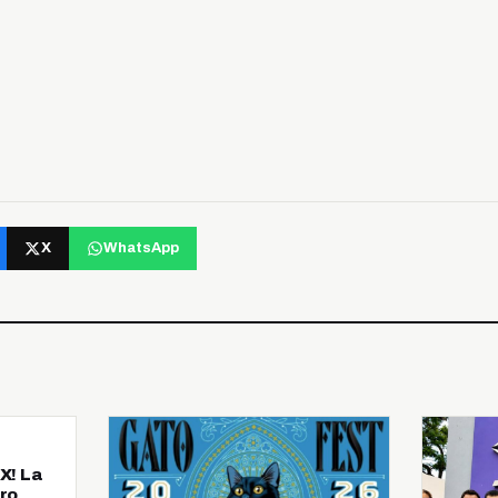
X
WhatsApp
X! La
ro