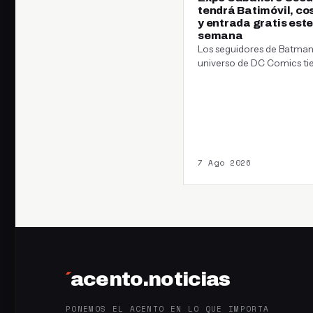
tendrá Batimóvil, co
y entrada gratis este
semana
Los seguidores de Batman 
universo de DC Comics ti
una cita este fin de…
7 Ago 2026
´
acento.noticias
PONEMOS EL ACENTO EN LO QUE IMPORTA