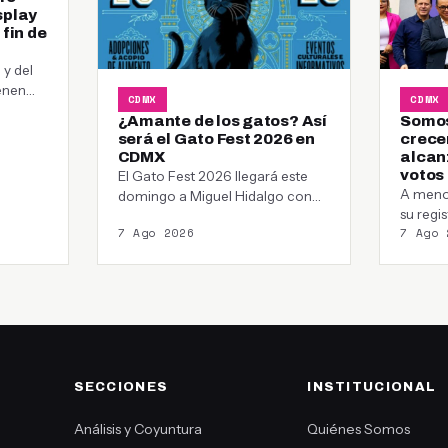
splay
 fin de
y del
enen
CDMX
CDMX
¿Amante de los gatos? Así
Somos
será el Gato Fest 2026 en
crecer
CDMX
alcan
votos
El Gato Fest 2026 llegará este
A meno
domingo a Miguel Hidalgo con
su regi
adopciones, talleres y una meta…
7 Ago 2026
7 Ago 
local, 
SECCIONES
INSTITUCIONAL
Análisis y Coyuntura
Quiénes Somos