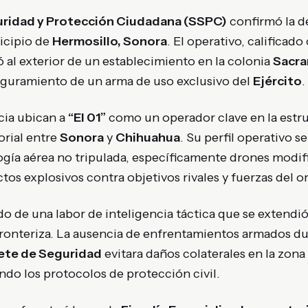
uridad y Protección Ciudadana (SSPC)
confirmó la 
nicipio de
Hermosillo, Sonora
. El operativo, calificad
ló al exterior de un establecimiento en la colonia
Sacra
guramiento de un arma de uso exclusivo del
Ejército
.
cia ubican a
“El 01”
como un operador clave en la estru
orial entre
Sonora
y
Chihuahua
. Su perfil operativo se
gía aérea no tripulada, específicamente drones modif
tos explosivos contra objetivos rivales y fuerzas del o
do de una labor de inteligencia táctica que se extendió
fronteriza. La ausencia de enfrentamientos armados du
ete de Seguridad
evitara daños colaterales en la zona
ndo los protocolos de protección civil.