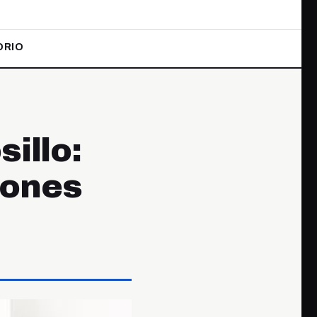
ORIO
sillo:
rones