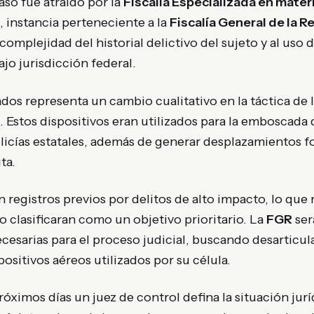
aso fue atraído por la
Fiscalía Especializada en mater
, instancia perteneciente a la
Fiscalía General de la R
 complejidad del historial delictivo del sujeto y al us
jo jurisdicción federal.
lados representa un cambio cualitativo en la táctica de
s. Estos dispositivos eran utilizados para la emboscada
licías estatales, además de generar desplazamientos f
ta.
 registros previos por delitos de alto impacto, lo que
o clasificaran como un objetivo prioritario. La
FGR
ser
ecesarias para el proceso judicial, buscando desarticula
ositivos aéreos utilizados por su célula.
róximos días un juez de control defina la situación jur