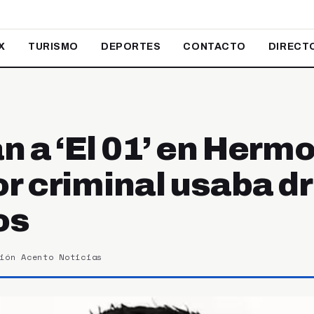
X
TURISMO
DEPORTES
CONTACTO
DIRECT
 a ‘El 01’ en Hermo
r criminal usaba d
os
ión Acento Noticias