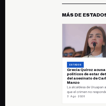
MÁS DE ESTADO
ESTADOS
Grecia Quiroz acusa
políticos de estar de
del asesinato de Car
Manzo
La alcaldesa de Uruapan 
que el crimen no respond
3 Ago 2026
únicamente a la delincue
organizada y…