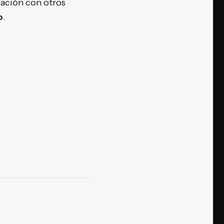
lación con otros
o
.