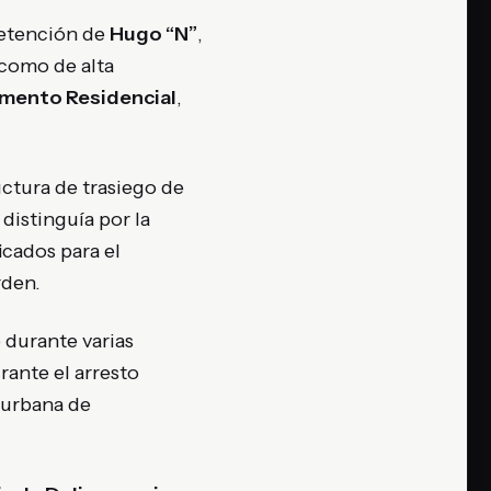
detención de
Hugo “N”
,
o como de alta
mento Residencial
,
ctura de trasiego de
 distinguía por la
icados para el
rden.
 durante varias
rante el arresto
 urbana de