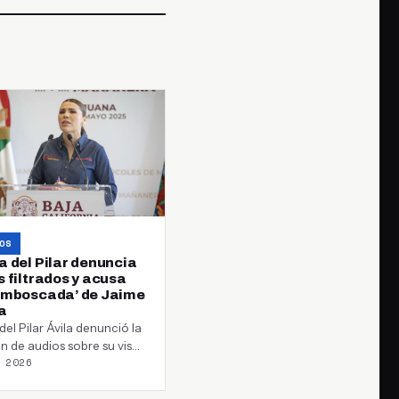
OS
a del Pilar denuncia
 filtrados y acusa
emboscada’ de Jaime
a
del Pilar Ávila denunció la
ión de audios sobre su visa
 2026
ó al exgobernador…