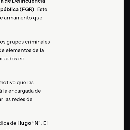
ia de Delincuencia
epública (FGR)
. Este
o de armamento que
 los grupos criminales
 de elementos de la
orzados en
 motivó que las
á la encargada de
r las redes de
ídica de
Hugo “N”
. El