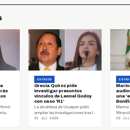
S
ESTADOS
ESTAD
 a
Grecia Quiroz pide
Marin
trás
investigar presuntos
audios
los
vínculos de Leonel Godoy
una ‘
con caso ‘R1’
Bonill
afirmó
La alcaldesa de Uruapan pidió
Marina 
ería
ampliar las investigaciones tras la
filtrac
31 Jul 2026
29 Jul
ncia
detención de Ramón Ángel “N”,
y señal
señalado…