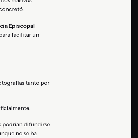
entos masivos
 concretó.
cia Episcopal
ara facilitar un
otografías tanto por
ficialmente.
s podrían difundirse
aunque no se ha