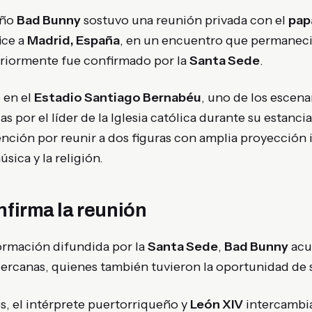
eño
Bad Bunny
sostuvo una reunión privada con el
pap
fice a
Madrid, España
, en un encuentro que permaneci
teriormente fue confirmado por la
Santa Sede
.
ó en el
Estadio Santiago Bernabéu
, uno de los escena
 por el líder de la Iglesia católica durante su estancia
ención por reunir a dos figuras con amplia proyección 
úsica y la religión.
nfirma la reunión
ormación difundida por la
Santa Sede
,
Bad Bunny
acu
cercanas, quienes también tuvieron la oportunidad de s
s, el intérprete puertorriqueño y
León XIV
intercambia