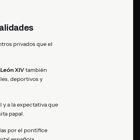
alidades
tros privados que el
,
León XIV
también
les, deportivos y
 y a la expectativa que
ita papal.
as por el pontífice
ital española.