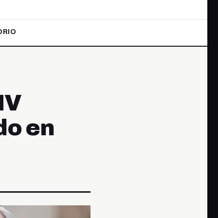
ORIO
IV
do en