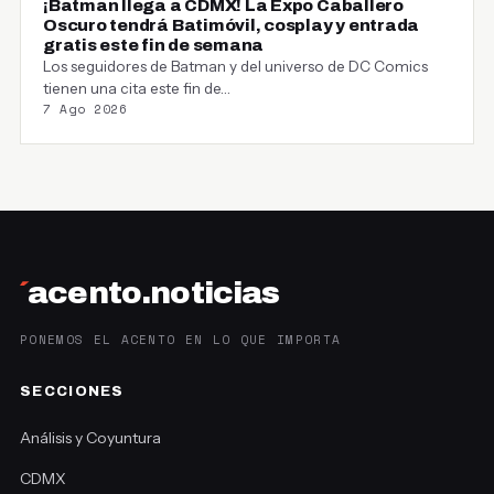
¡Batman llega a CDMX! La Expo Caballero
Oscuro tendrá Batimóvil, cosplay y entrada
gratis este fin de semana
Los seguidores de Batman y del universo de DC Comics
tienen una cita este fin de…
7 Ago 2026
´
acento.noticias
PONEMOS EL ACENTO EN LO QUE IMPORTA
SECCIONES
Análisis y Coyuntura
CDMX