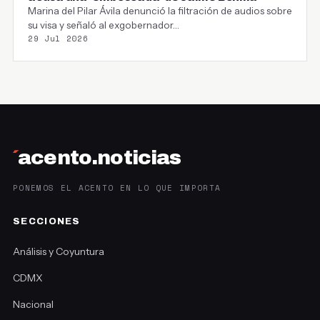
Marina del Pilar Ávila denunció la filtración de audios sobre
su visa y señaló al exgobernador…
29 Jul 2026
´
acento.noticias
PONEMOS EL ACENTO EN LO QUE IMPORTA
SECCIONES
Análisis y Coyuntura
CDMX
Nacional