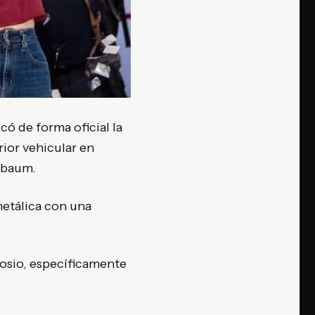
ó de forma oficial la
rior vehicular en
inbaum
.
metálica con una
losio, específicamente