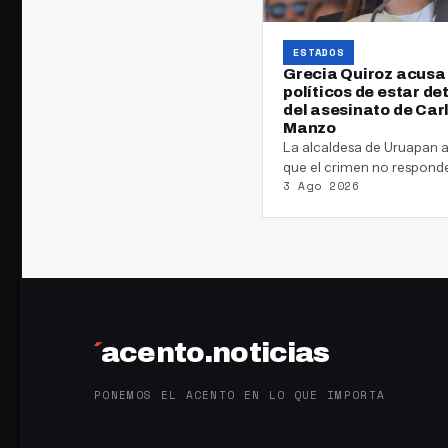
ESTADOS
Grecia Quiroz acusa
políticos de estar de
del asesinato de Car
Manzo
La alcaldesa de Uruapan 
que el crimen no respond
3 Ago 2026
únicamente a la delincue
organizada y…
´
acento.noticias
PONEMOS EL ACENTO EN LO QUE IMPORTA