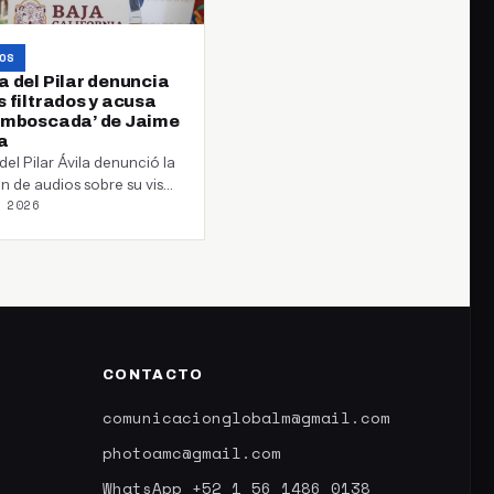
OS
a del Pilar denuncia
 filtrados y acusa
emboscada’ de Jaime
a
del Pilar Ávila denunció la
ión de audios sobre su visa
 2026
ó al exgobernador…
CONTACTO
comunicacionglobalm@gmail.com
photoamc@gmail.com
WhatsApp +52 1 56 1486 0138