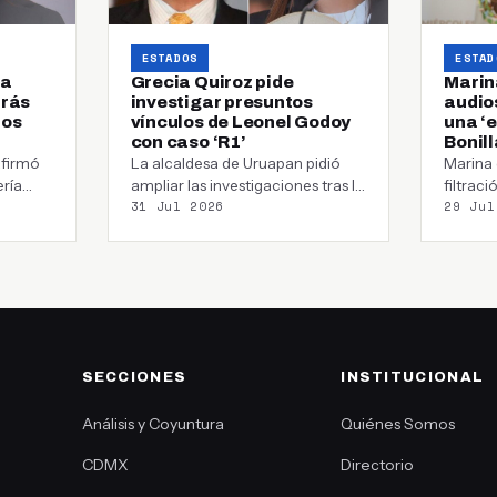
ESTADOS
ESTAD
 a
Grecia Quiroz pide
Marin
trás
investigar presuntos
audios
los
vínculos de Leonel Godoy
una ‘
con caso ‘R1’
Bonill
afirmó
La alcaldesa de Uruapan pidió
Marina 
ería
ampliar las investigaciones tras la
filtrac
31 Jul 2026
29 Jul
ncia
detención de Ramón Ángel “N”,
y señal
señalado…
SECCIONES
INSTITUCIONAL
Análisis y Coyuntura
Quiénes Somos
CDMX
Directorio