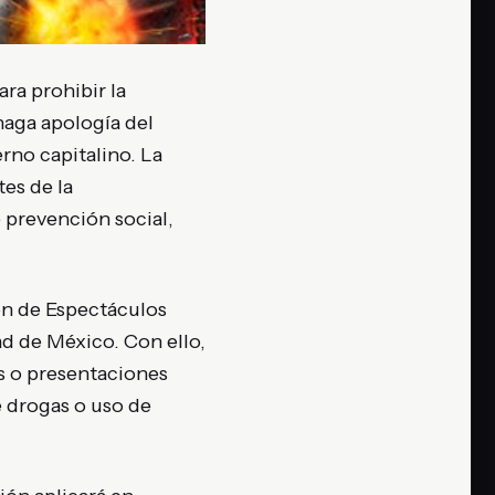
ra prohibir la
haga apología del
rno capitalino. La
es de la
e prevención social,
ión de Espectáculos
ad de México. Con ello,
s o presentaciones
e drogas o uso de