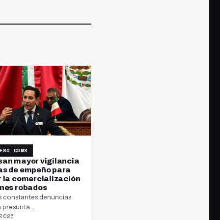
ESO CDMX
san mayor vigilancia
as de empeño para
r la comercialización
enes robados
s constantes denuncias
a presunta
2026
alización de bienes con