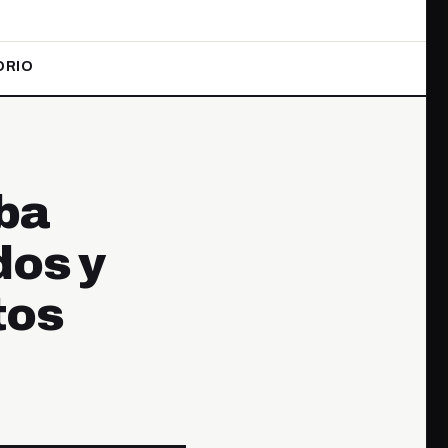
ORIO
ba
dos y
tos