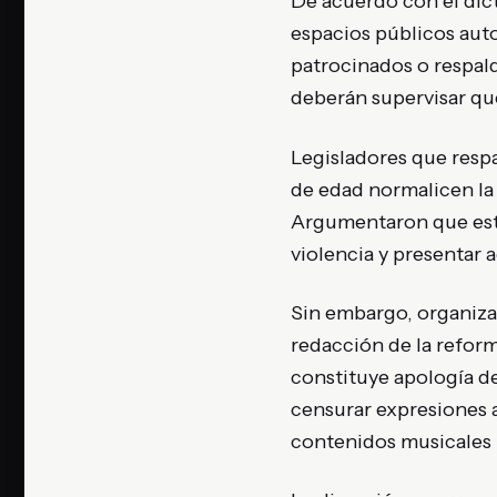
De acuerdo con el dict
espacios públicos auto
patrocinados o respald
deberán supervisar qu
Legisladores que respa
de edad normalicen la
Argumentaron que este
violencia y presentar 
Sin embargo, organizac
redacción de la reform
constituye apología d
censurar expresiones ar
contenidos musicales