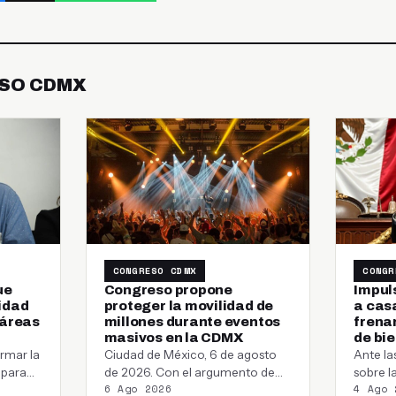
SO CDMX
CONGRESO CDMX
CONGR
ue
Congreso propone
Impul
idad
proteger la movilidad de
a cas
 áreas
millones durante eventos
frena
masivos en la CDMX
de bi
rmar la
Ciudad de México, 6 de agosto
Ante la
 para
de 2026. Con el argumento de
sobre l
6 Ago 2026
4 Ago 
as
que los eventos masivos…
comerci