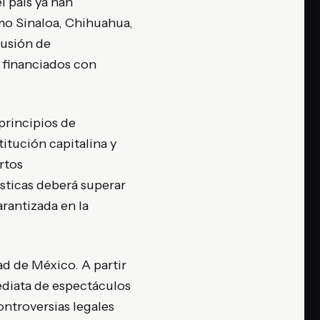
l país ya han
mo Sinaloa, Chihuahua,
fusión de
 financiados con
principios de
itución capitalina y
rtos
ísticas deberá superar
arantizada en la
ad de México. A partir
ediata de espectáculos
ontroversias legales