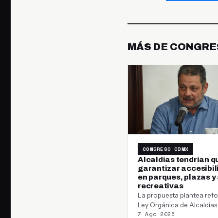
MÁS DE CONGRE
CONGRESO CDMX
Alcaldías tendrían q
garantizar accesibil
en parques, plazas y
recreativas
La propuesta plantea refo
Ley Orgánica de Alcaldías
7 Ago 2026
que parques, plazas y áre