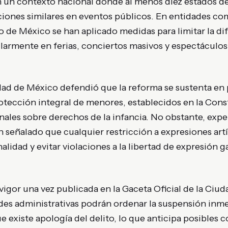
n un contexto nacional donde al menos diez estados de
iones similares en eventos públicos. En entidades co
do de México se han aplicado medidas para limitar la di
larmente en ferias, conciertos masivos y espectáculos
dad de México defendió que la reforma se sustenta en 
otección integral de menores, establecidos en la Const
nales sobre derechos de la infancia. No obstante, expe
n señalado que cualquier restricción a expresiones art
lidad y evitar violaciones a la libertad de expresión g
vigor una vez publicada en la Gaceta Oficial de la Ciud
des administrativas podrán ordenar la suspensión inm
 existe apología del delito, lo que anticipa posibles c