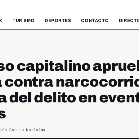
X
TURISMO
DEPORTES
CONTACTO
DIRECT
o capitalino aprue
 contra narcocorri
 del delito en even
s
ión Acento Noticias