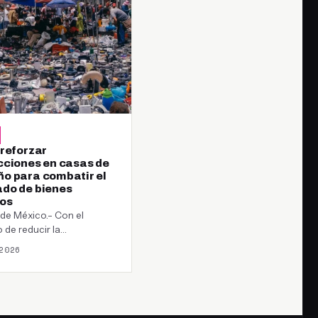
 reforzar
cciones en casas de
o para combatir el
do de bienes
os
de México.- Con el
o de reducir la
alización de bienes con
2026
e de robo…