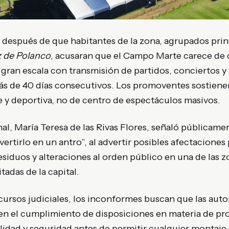
ó después de que habitantes de la zona, agrupados pri
 de Polanco
, acusaran que el Campo Marte carece de 
e gran escala con transmisión de partidos, conciertos y
ás de 40 días consecutivos. Los promoventes sostienen
 y deportiva, no de centro de espectáculos masivos.
al, María Teresa de las Rivas Flores, señaló públicame
ertirlo en un antro”, al advertir posibles afectaciones
esiduos y alteraciones al orden público en una de las z
tadas de la capital.
ursos judiciales, los inconformes buscan que las auto
en el cumplimiento de disposiciones en materia de pro
lidad y seguridad antes de permitir cualquier montaje