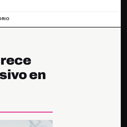
ORIO
crece
sivo en