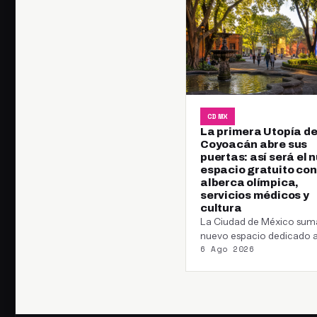
CDMX
La primera Utopía d
Coyoacán abre sus
puertas: así será el 
espacio gratuito con
alberca olímpica,
servicios médicos y
cultura
La Ciudad de México sum
nuevo espacio dedicado a
6 Ago 2026
bienestar, el deporte y la 