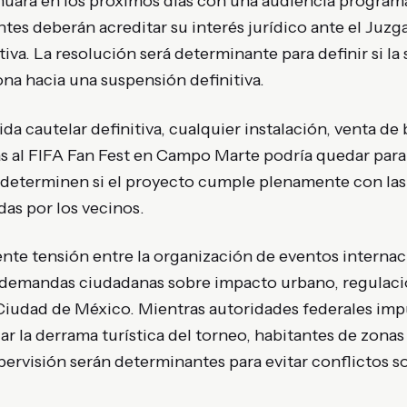
nuará en los próximos días con una audiencia programa
tes deberán acreditar su interés jurídico ante el Juzg
iva. La resolución será determinante para definir si la
na hacia una suspensión definitiva.
a cautelar definitiva, cualquier instalación, venta de 
s al FIFA Fan Fest en Campo Marte podría quedar paral
s determinen si el proyecto cumple plenamente con las
das por los vecinos.
ciente tensión entre la organización de eventos internac
 demandas ciudadanas sobre impacto urbano, regulaci
 Ciudad de México. Mientras autoridades federales imp
zar la derrama turística del torneo, habitantes de zona
pervisión serán determinantes para evitar conflictos so