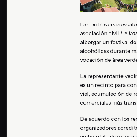
La controversia escal
asociación civil
La Voz
albergar un festival d
alcohólicas durante m
vocación de área verde
La representante vecin
es un recinto para conv
vial, acumulación de r
comerciales más transi
De acuerdo con los rec
organizadores acredit
ambiental, aforo, movi