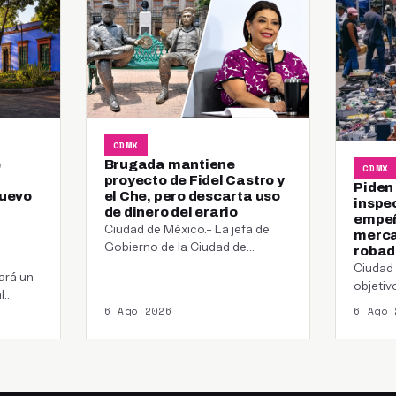
CDMX
e
Brugada mantiene
CDMX
proyecto de Fidel Castro y
Piden
nuevo
el Che, pero descarta uso
inspe
de dinero del erario
empeñ
Ciudad de México.- La jefa de
merca
Gobierno de la Ciudad de
robad
México, Clara Brugada Molina,
Ciudad 
ará un
modificó…
objetiv
l
comerci
6 Ago 2026
6 Ago 
cultura…
report