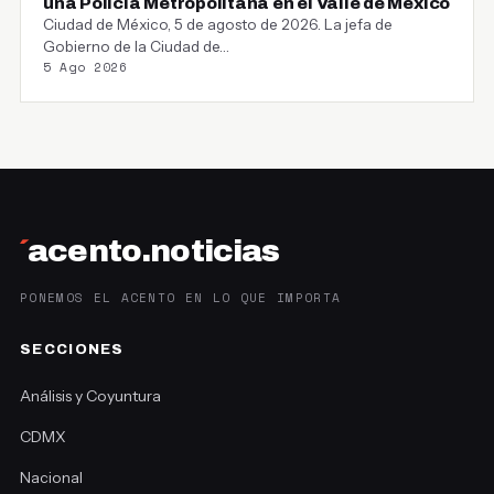
una Policía Metropolitana en el Valle de México
Ciudad de México, 5 de agosto de 2026. La jefa de
Gobierno de la Ciudad de…
5 Ago 2026
´
acento.noticias
PONEMOS EL ACENTO EN LO QUE IMPORTA
SECCIONES
Análisis y Coyuntura
CDMX
Nacional