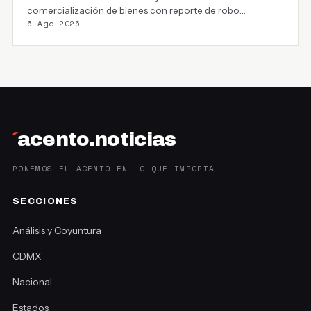
comercialización de bienes con reporte de robo…
6 Ago 2026
´
acento.noticias
PONEMOS EL ACENTO EN LO QUE IMPORTA
SECCIONES
Análisis y Coyuntura
CDMX
Nacional
Estados