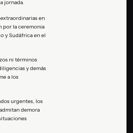
a jornada.
extraordinarias en
n por la ceremonia
o y Sudáfrica en el
zos ni términos
diligencias y demás
me a los
ados urgentes, los
o admitan demora
 situaciones