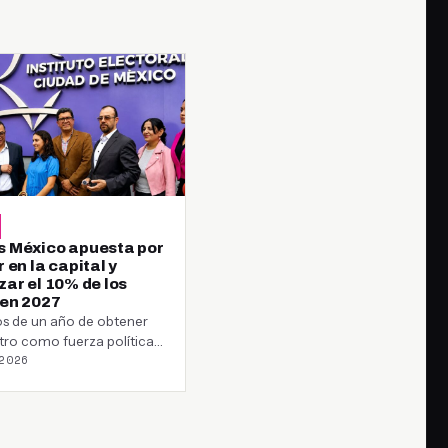
 México apuesta por
 en la capital y
zar el 10% de los
 en 2027
s de un año de obtener
stro como fuerza política
2026
Somos México fijó…