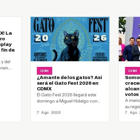
X! La
ro
splay
 fin de
y del
enen
CDMX
CDMX
¿Amante de los gatos? Así
Somos
será el Gato Fest 2026 en
crecer
CDMX
alcan
votos
El Gato Fest 2026 llegará este
A meno
domingo a Miguel Hidalgo con
su regi
adopciones, talleres y una meta…
7 Ago 2026
7 Ago 
local, 