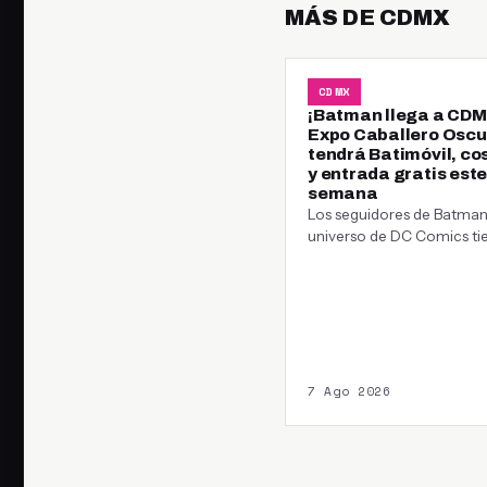
MÁS DE CDMX
CDMX
¡Batman llega a CDM
Expo Caballero Oscu
tendrá Batimóvil, co
y entrada gratis este
semana
Los seguidores de Batman 
universo de DC Comics ti
una cita este fin de…
7 Ago 2026