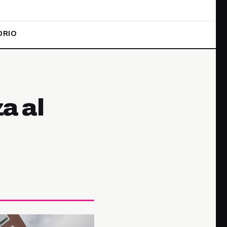
ORIO
a al