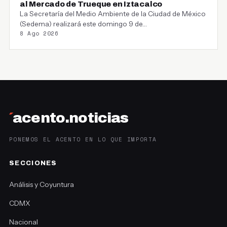
al Mercado de Trueque en Iztacalco
La Secretaría del Medio Ambiente de la Ciudad de México
(Sedema) realizará este domingo 9 de…
8 Ago 2026
´
acento.noticias
PONEMOS EL ACENTO EN LO QUE IMPORTA
SECCIONES
Análisis y Coyuntura
CDMX
Nacional