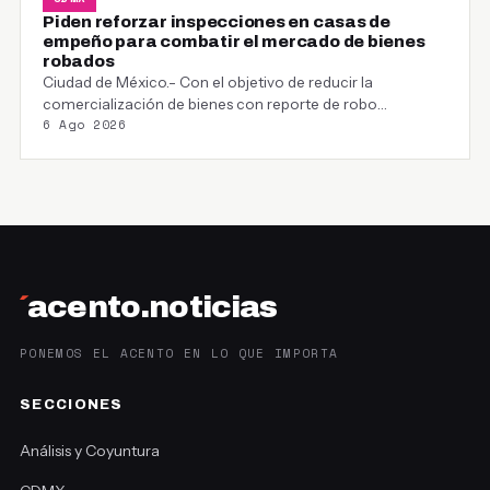
Piden reforzar inspecciones en casas de
empeño para combatir el mercado de bienes
robados
Ciudad de México.- Con el objetivo de reducir la
comercialización de bienes con reporte de robo…
6 Ago 2026
´
acento.noticias
PONEMOS EL ACENTO EN LO QUE IMPORTA
SECCIONES
Análisis y Coyuntura