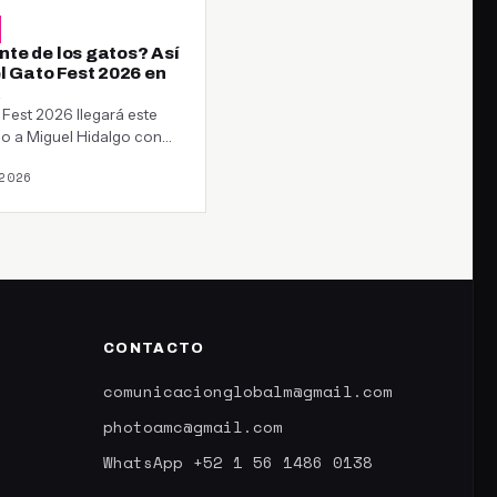
te de los gatos? Así
l Gato Fest 2026 en
 Fest 2026 llegará este
o a Miguel Hidalgo con
nes, talleres y una meta…
2026
CONTACTO
comunicacionglobalm@gmail.com
photoamc@gmail.com
WhatsApp +52 1 56 1486 0138