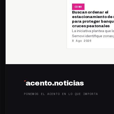
CDMX
Buscan ordenar el
estacionamiento de
para proteger banqu
cruces peatonales
La iniciativa plantea que l
Semovi identifique zonas
8 Ago 2026
habilitar cajones destinad
motocicletas, con el…
´
acento.noticias
PONEMOS EL ACENTO EN LO QUE IMPORTA