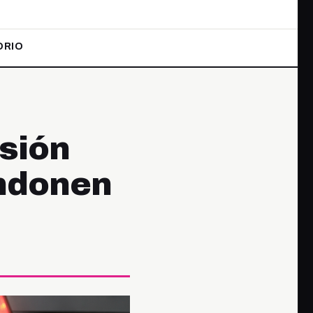
ORIO
sión
andonen