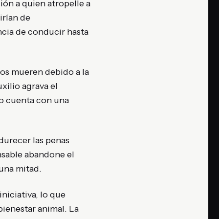
ión a quien atropelle a
irían de
ncia de conducir hasta
dos mueren debido a la
xilio agrava el
 no cuenta con una
durecer las penas
nsable abandone el
 una mitad.
iniciativa, lo que
bienestar animal. La