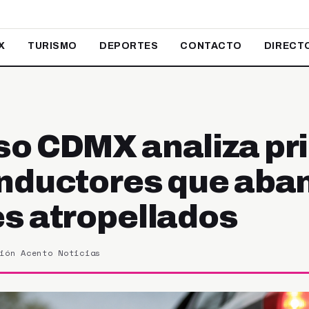
X
TURISMO
DEPORTES
CONTACTO
DIRECT
o CDMX analiza pri
nductores que ab
s atropellados
ión Acento Noticias