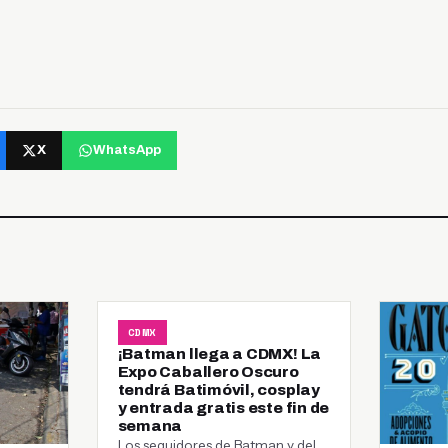
X
WhatsApp
CDMX
¡Batman llega a CDMX! La
Expo Caballero Oscuro
tendrá Batimóvil, cosplay
y entrada gratis este fin de
semana
Los seguidores de Batman y del