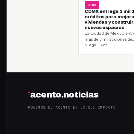
CDMX
CDMX entrega 3 mil 
créditos para mejora
viviendas y construir
nuevos espacios
La Ciudad de México ent
más de 3 mil acciones de
8 Ago 2026
vivienda y 434 escrituras; 
´
acento.noticias
PONEMOS EL ACENTO EN LO QUE IMPORTA