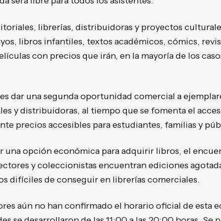
 será libre para todos los asistentes.
toriales, librerías, distribuidoras y proyectos cultural
yos, libros infantiles, textos académicos, cómics, revis
lículas con precios que irán, en la mayoría de los casos
e es dar una segunda oportunidad comercial a ejempl
les y distribuidoras, al tiempo que se fomenta el acceso 
nte precios accesibles para estudiantes, familias y púb
 una opción económica para adquirir libros, el encuen
ectores y coleccionistas encuentran ediciones agotad
os difíciles de conseguir en librerías comerciales.
es aún no han confirmado el horario oficial de esta e
des se desarrollaron de las 11:00 a las 20:00 horas. Se 