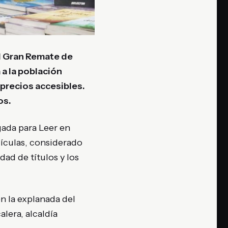
el Gran Remate de
 a la población
 precios accesibles.
os.
gada para Leer en
lículas, considerado
dad de títulos y los
en la explanada del
lera, alcaldía