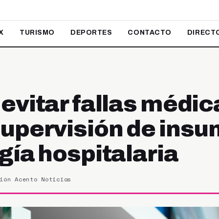
X
TURISMO
DEPORTES
CONTACTO
DIRECT
evitar fallas médic
upervisión de insu
gía hospitalaria
ión Acento Noticias