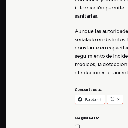
información permiten c
sanitarias.
Aunque las autoridades
señalado en distintos 
constante en capacitac
seguimiento de incide
médicos, la detección 
afectaciones a pacient
Comparte esto:
Facebook
X
Me gusta esto:
Cargando...