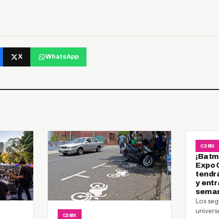
X
WhatsApp
CDMX
¡Batm
Expo 
tendr
y entr
sema
Los seg
univer
CDMX