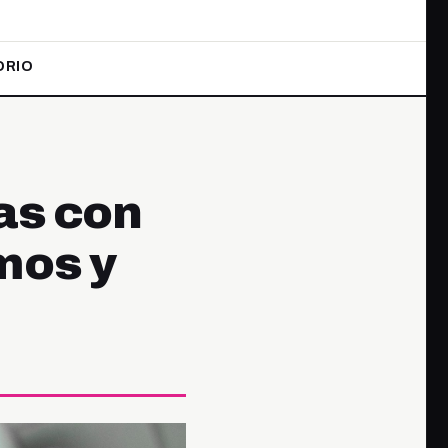
ORIO
as con
mos y