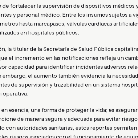
o de fortalecer la supervisión de dispositivos médicos 
ntes y personal médico. Entre los insumos sujetos a v
metros hasta marcapasos, válvulas cardíacas artificiales
ilizados en hospitales públicos.
n, la titular de la Secretaría de Salud Pública capital
e el incremento en las notificaciones refleja un camb
yor capacidad para identificar incidentes adversos re
n embargo, el aumento también evidencia la necesida
s de supervisión y trazabilidad en un sistema hospit
 operativa.
, en esencia, una forma de proteger la vida; es asegur
cione de manera segura y adecuada para evitar riesgos
o con autoridades sanitarias, estos reportes permiten 
ibles riesgos asociados con el funcionamiento de equi