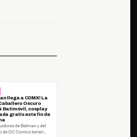
an llega a CDMX! La
Caballero Oscuro
á Batimóvil, cosplay
ada gratis este fin de
na
uidores de Batman y del
so de DC Comics tienen