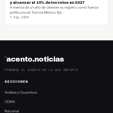
y alcanzar el 10% de los votos en 2027
A menos de un año de obtener su registro como fuerza
política local, Somos México fijó…
7 Ago 2026
´
acento.noticias
PONEMOS EL ACENTO EN LO QUE IMPORTA
SECCIONES
Análisis y Coyuntura
CDMX
Nacional