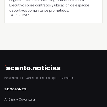
Legisladora Kenia López exige cuentas claras al
Ejecutivo sobre contratos y ubicación de espacios
deportivos comunitarios prometidos.
16 Jun 2026
´
acento.noticias
PONEMOS EL ACENTO EN LO QUE IMPORTA
SECCIONES
Análisis y Coyuntura