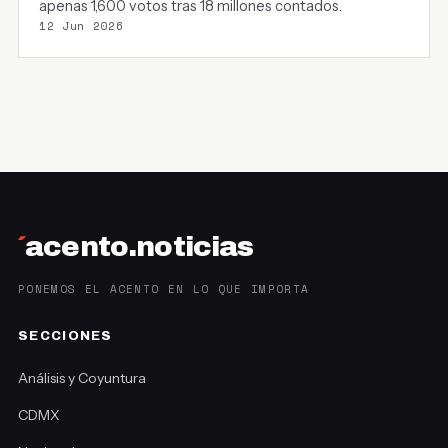
apenas 1,600 votos tras 18 millones contados.
12 Jun 2026
´
acento.noticias
PONEMOS EL ACENTO EN LO QUE IMPORTA
SECCIONES
Análisis y Coyuntura
CDMX